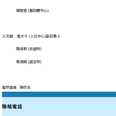
楊懷壹 (基因體中心)
人文組 詹大千 (人社中心)副召集人
陳淑君 (史語所)
曾淑娟 (語言所)
當然委員 陳伶志
:::
聯絡電話