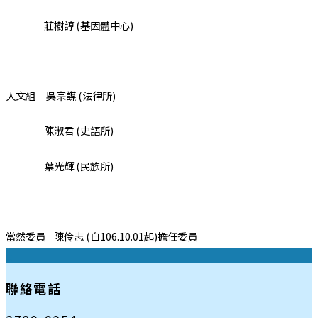
莊樹諄 (基因體中心)
人文組 吳宗謀 (法律所)
陳淑君 (史語所)
葉光輝 (民族所)
當然委員 陳伶志 (自106.10.01起)擔任委員
:::
聯絡電話